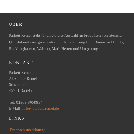
ÜBER
Parkett Remel steht für eine breite Auswahl an Produkten von höchster
Qualität und eine ganz individuelle Gestaltung Ihrer Räume in Datteln,
Recklinghausen, Waltrop, Marl, Herten und Umgebung.
KONTAKT
Parkett Remel
Alexander Remel
Schachtstr. 1
45711 Datteln
Tel: 02363-3659854
E-Mail:
info@parkett-remel.de
LINKS
Datenschutzerklärung