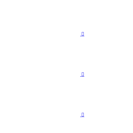


