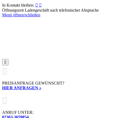
In Kontakt bleiben:


Öffnungszeit Ladengeschäft nach telefonischer Absprache
Menü öffnen/schließen


PREISANFRAGE GEWÜNSCHT?
HIER ANFRAGEN »

ANRUF UNTER:
02363-3659854