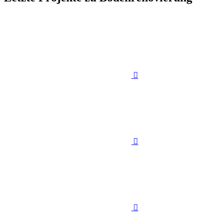


