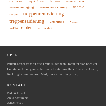
terrasse
stabparkett
terrassendielen
teppichkleber
trenovo
terrassenreinigung
terrassenrenovierung
treppenrenovierung
treppe
treppensanierung
vinyl
untergrund
wasserschaden
würfelparkett
ÜBER
Parkett Remel steht für eine breite Auswahl an Produkten von höchster
Qualität und eine ganz individuelle Gestaltung Ihrer Räume in Datteln,
Recklinghausen, Waltrop, Marl, Herten und Umgebung.
KONTAKT
Parkett Remel
Alexander Remel
Schachtstr. 1