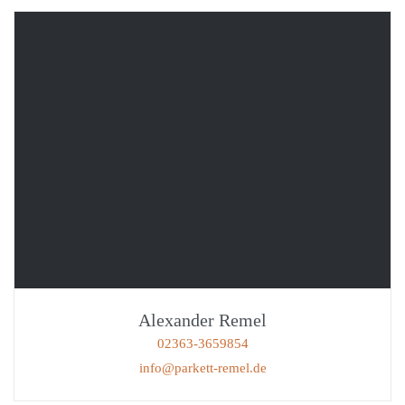
Alexander Remel
02363-3659854
info@parkett-remel.de