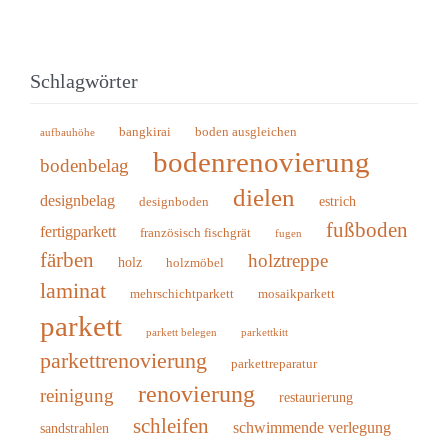
Schlagwörter
bangkirai
boden ausgleichen
aufbauhöhe
bodenrenovierung
bodenbelag
dielen
designbelag
estrich
designboden
fußboden
fertigparkett
französisch fischgrät
fugen
färben
holztreppe
holz
holzmöbel
laminat
mehrschichtparkett
mosaikparkett
parkett
parkett belegen
parkettkitt
parkettrenovierung
parkettreparatur
renovierung
reinigung
restaurierung
schleifen
schwimmende verlegung
sandstrahlen