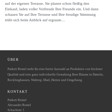
auf der eigenen Terrasse. Sie planen schon fleißig den
Einkauf, laden voller Vorfreude Ihre Freunde ein. Und dann
schauen Sie auf Ihre Terrasse und Ihre freudige Stimmung
trübt sich beim Anblick auf ergraute…
ÜBER
Parkett Remel steht für eine breite Auswahl an Produkten von höchster
Qualität und eine ganz individuelle Gestaltung Ihrer Räume in Datteln,
Recklinghausen, Waltrop, Marl, Herten und Umgebung.
KONTAKT
Parkett Remel
Alexander Remel
Schachtstr. 1