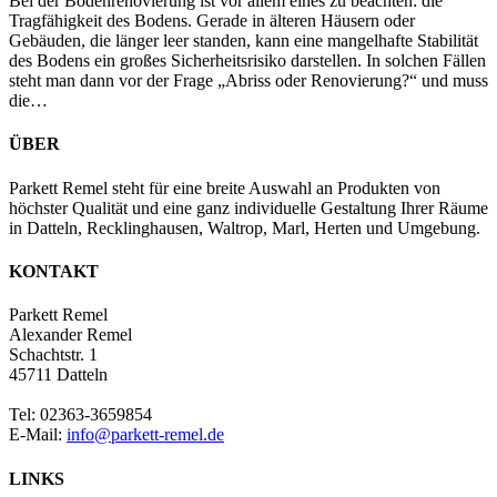
Bei der Bodenrenovierung ist vor allem eines zu beachten: die
Tragfähigkeit des Bodens. Gerade in älteren Häusern oder
Gebäuden, die länger leer standen, kann eine mangelhafte Stabilität
des Bodens ein großes Sicherheitsrisiko darstellen. In solchen Fällen
steht man dann vor der Frage „Abriss oder Renovierung?“ und muss
die…
ÜBER
Parkett Remel steht für eine breite Auswahl an Produkten von
höchster Qualität und eine ganz individuelle Gestaltung Ihrer Räume
in Datteln, Recklinghausen, Waltrop, Marl, Herten und Umgebung.
KONTAKT
Parkett Remel
Alexander Remel
Schachtstr. 1
45711 Datteln
Tel: 02363-3659854
E-Mail:
info@parkett-remel.de
LINKS