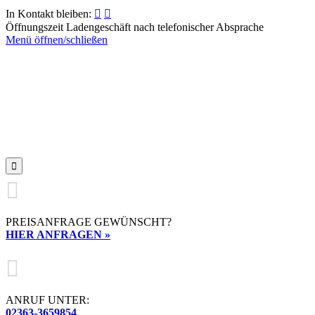
In Kontakt bleiben:


Öffnungszeit Ladengeschäft nach telefonischer Absprache
Menü öffnen/schließen


PREISANFRAGE GEWÜNSCHT?
HIER ANFRAGEN »

ANRUF UNTER:
02363-3659854