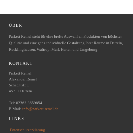
ÜBER
Parkett Remel steht für eine breite Auswahl an Produkten von höchster
Qualität und eine ganz individuelle Gestaltung Ihrer Räume in Datteln,
Recklinghausen, Waltrop, Marl, Herten und Umgebung.
KONTAKT
Parkett Remel
Alexander Remel
Schachtstr. 1
45711 Datteln
Tel: 02363-3659854
E-Mail:
info@parkett-remel.de
LINKS
Datenschutzerklärung