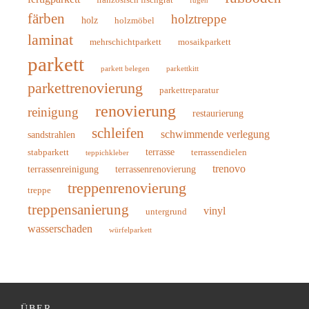
französisch fischgrät
fugen
färben
holztreppe
holz
holzmöbel
laminat
mehrschichtparkett
mosaikparkett
parkett
parkett belegen
parkettkitt
parkettrenovierung
parkettreparatur
renovierung
reinigung
restaurierung
schleifen
schwimmende verlegung
sandstrahlen
terrasse
stabparkett
terrassendielen
teppichkleber
trenovo
terrassenreinigung
terrassenrenovierung
treppenrenovierung
treppe
treppensanierung
vinyl
untergrund
wasserschaden
würfelparkett
ÜBER