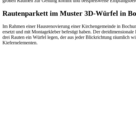
großen Räumen zur Geltung kommt und beispielsweise Empfangsberei
Rautenparkett im Muster 3D-Würfel in 
Im Rahmen einer Hausrenovierung einer Kirchengemeinde in Bochum sol
ersetzt und mit Montagekleber befestigt haben. Der dreidimensionale E
drei Rauten ein Würfel legen, der aus jeder Blickrichtung räumlich 
Kiefernelementen.