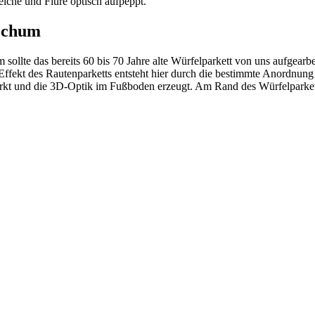
che und Flure optisch aufpeppt.
Bochum
lte das bereits 60 bis 70 Jahre alte Würfelparkett von uns aufgearbe
ffekt des Rautenparketts entsteht hier durch die bestimmte Anordnung d
wirkt und die 3D-Optik im Fußboden erzeugt. Am Rand des Würfelparkett