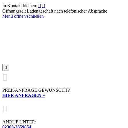
In Kontakt bleiben:


Öffnungszeit Ladengeschäft nach telefonischer Absprache
Menü öffnen/schließen


PREISANFRAGE GEWÜNSCHT?
HIER ANFRAGEN »

ANRUF UNTER:
02363-3659854