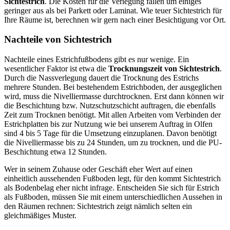
Sichtestrich
. Die Kosten für die Verlegung fallen um einiges
geringer aus als bei Parkett oder Laminat. Wie teuer Sichtestrich für
Ihre Räume ist, berechnen wir gern nach einer Besichtigung vor Ort.
Nachteile von Sichtestrich
Nachteile eines Estrichfußbodens gibt es nur wenige. Ein
wesentlicher Faktor ist etwa die
Trocknungszeit von Sichtestrich
.
Durch die Nassverlegung dauert die Trocknung des Estrichs
mehrere Stunden. Bei bestehendem Estrichboden, der ausgeglichen
wird, muss die Nivelliermasse durchtrocknen. Erst dann können wir
die Beschichtung bzw. Nutzschutzschicht auftragen, die ebenfalls
Zeit zum Trocknen benötigt. Mit allen Arbeiten vom Verbinden der
Estrichplatten bis zur Nutzung wie bei unserem Auftrag in Olfen
sind 4 bis 5 Tage für die Umsetzung einzuplanen. Davon benötigt
die Nivelliermasse bis zu 24 Stunden, um zu trocknen, und die PU-
Beschichtung etwa 12 Stunden.
Wer in seinem Zuhause oder Geschäft eher Wert auf einen
einheitlich aussehenden Fußboden legt, für den kommt Sichtestrich
als Bodenbelag eher nicht infrage. Entscheiden Sie sich für Estrich
als Fußboden, müssen Sie mit einem unterschiedlichen Aussehen in
den Räumen rechnen: Sichtestrich zeigt nämlich selten ein
gleichmäßiges Muster.