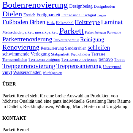
Bodenrenovierung
Designbelag
Designboden
Dielen
Fertigparkett
Estrich
Französisch Fischgrät
Fugen
Laminat
Fußboden
färben
Holztreppe
Holz
Holzmöbel
Parkett
Mehrschichtparkett
mosaikparkett
Parkett belegen
Parkettkitt
Parkettrenovierung
Reinigung
Parkettreparatur
Renovierung
schleifen
Restaurierung
Sandstrahlen
schwimmende Verlegung
Terrasse
Stabparkett
Teppichkleber
trenovo
Terrassenreinigung
Terrassenrenovierung
Terrassendielen
Treppe
Treppenrenovierung
Treppensanierung
Untergrund
vinyl
Wasserschaden
Würfelparkett
ÜBER
Parkett Remel steht für eine breite Auswahl an Produkten von
höchster Qualität und eine ganz individuelle Gestaltung Ihrer Räume
in Datteln, Recklinghausen, Waltrop, Marl, Herten und Umgebung.
KONTAKT
Parkett Remel