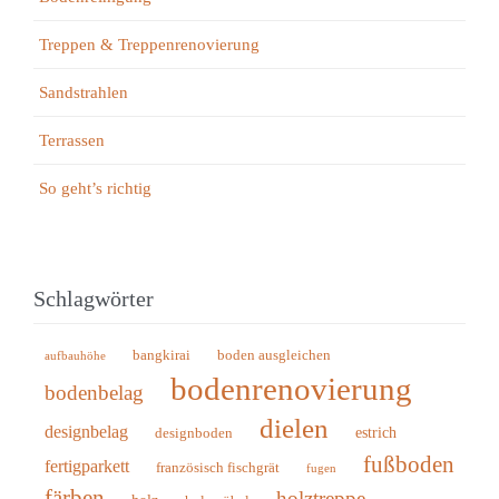
Treppen & Treppenrenovierung
Sandstrahlen
Terrassen
So geht’s richtig
Schlagwörter
bangkirai
boden ausgleichen
aufbauhöhe
bodenrenovierung
bodenbelag
dielen
designbelag
estrich
designboden
fußboden
fertigparkett
französisch fischgrät
fugen
färben
holztreppe