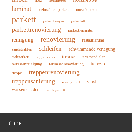
holz
holzmöbel
laminat
mehrschichtparkett
mosaikparkett
parkett
parkett belegen
parkettkitt
parkettrenovierung
parkettreparatur
renovierung
reinigung
restaurierung
schleifen
schwimmende verlegung
sandstrahlen
terrasse
stabparkett
terrassendielen
teppichkleber
trenovo
terrassenreinigung
terrassenrenovierung
treppenrenovierung
treppe
treppensanierung
vinyl
untergrund
wasserschaden
würfelparkett
ÜBER